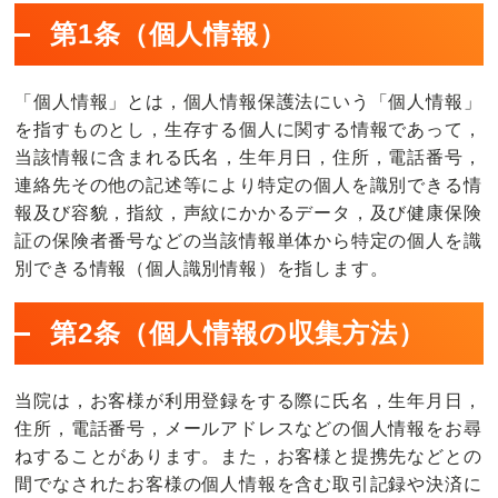
改
第1条（個人情報）
善》
の
total
「個人情報」とは，個人情報保護法にいう「個人情報」
condition
を指すものとし，生存する個人に関する情報であって，
salon
当該情報に含まれる氏名，生年月日，住所，電話番号，
Macore
連絡先その他の記述等により特定の個人を識別できる情
に
報及び容貌，指紋，声紋にかかるデータ，及び健康保険
お
証の保険者番号などの当該情報単体から特定の個人を識
越
別できる情報（個人識別情報）を指します。
し
く
第2条（個人情報の収集方法）
だ
さ
当院は，お客様が利用登録をする際に氏名，生年月日，
い
住所，電話番号，メールアドレスなどの個人情報をお尋
【腰・
ねすることがあります。また，お客様と提携先などとの
首
間でなされたお客様の個人情報を含む取引記録や決済に
肩・