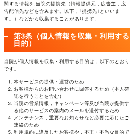
関する情報を,当院の提携先（情報提供元，広告主，広
膝・
告配信先などを含みます。以下，｢提携先｣といいま
股
す。）などから収集することがあります。
関
節】
臨
第3条（個人情報を収集・利用する
床
目的）
3
万
当院が個人情報を収集・利用する目的は，以下のとおり
件
です。
以
上
本サービスの提供・運営のため
の
お客様からのお問い合わせに回答するため（本人確
実
認を行うことを含む）
績、
当院の営業情報，キャンペーン等及び当院が提供す
徹
る他のサービスの案内のメールを送付するため
底
メンテナンス，重要なお知らせなど必要に応じたご
し
連絡のため
利用規約に違反したお客様や，不正・不当な目的で
た