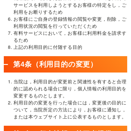
サービスを利用しようとするお客様の特定をし，ご
技
利用をお断りするため
術
お客様にご自身の登録情報の閲覧や変更，削除，ご
指
利用状況の閲覧を行っていただくため
導
有料サービスにおいて，お客様に利用料金を請求す
を
るため
行
上記の利用目的に付随する目的
っ
た
第4条（利用目的の変更）
施
術
者
当院は，利用目的が変更前と関連性を有すると合理
が
的に認められる場合に限り，個人情報の利用目的を
担
変更するものとします。
当
利用目的の変更を行った場合には，変更後の目的に
ついて，当院所定の方法により，お客様に通知し，
または本ウェブサイト上に公表するものとします。