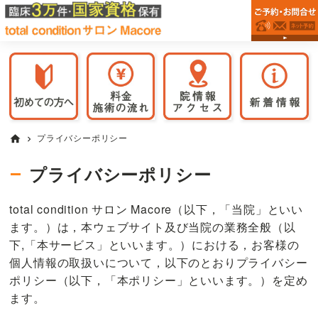
川
Skip
Skip
Skip
整
崎
to
to
to
体
市
primary
main
primary
院
麻
navigation
content
sidebar
生
を
区
川
の
崎
total
市
condition
サ
麻
プライバシーポリシー
home
chevron_right
ロ
生
ン
区
プライバシーポリシー
Macore
で
柿
生
お
total condition サロン Macore（以下，「当院」といい
店
探
ます。）は，本ウェブサイト及び当院の業務全般（以
し
下,「本サービス」といいます。）における，お客様の
な
個人情報の取扱いについて，以下のとおりプライバシー
ら
ポリシー（以下，「本ポリシー」といいます。）を定め
《根
ます。
本